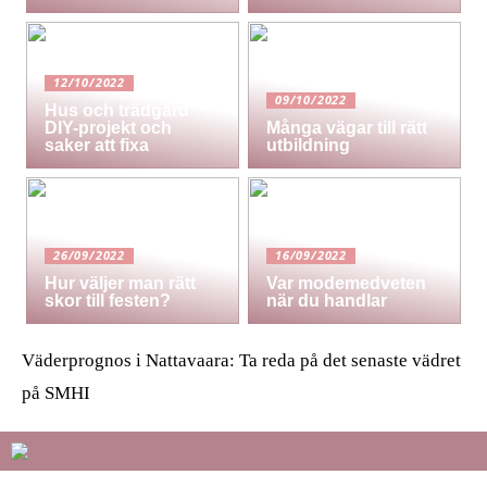
12/10/2022
09/10/2022
Hus och trädgård
DIY-projekt och
Många vägar till rätt
saker att fixa
utbildning
26/09/2022
16/09/2022
Hur väljer man rätt
Var modemedveten
skor till festen?
när du handlar
Väderprognos i Nattavaara: Ta reda på det senaste vädret
på SMHI