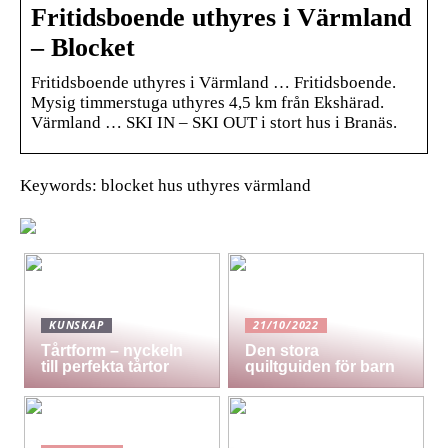
Fritidsboende uthyres i Värmland
– Blocket
Fritidsboende uthyres i Värmland … Fritidsboende.
Mysig timmerstuga uthyres 4,5 km från Ekshärad.
Värmland … SKI IN – SKI OUT i stort hus i Branäs.
Keywords: blocket hus uthyres värmland
KUNSKAP
21/10/2022
Tårtform – nyckeln
Den stora
till perfekta tårtor
quiltguiden för barn