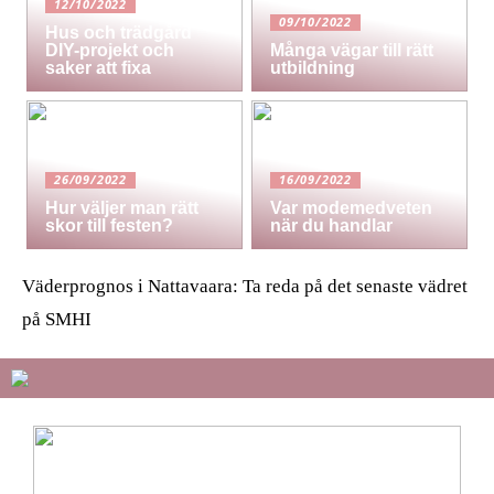
12/10/2022
09/10/2022
Hus och trädgård
DIY-projekt och
Många vägar till rätt
saker att fixa
utbildning
26/09/2022
16/09/2022
Hur väljer man rätt
Var modemedveten
skor till festen?
när du handlar
Väderprognos i Nattavaara: Ta reda på det senaste vädret
på SMHI