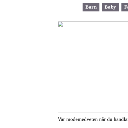
Barn
Baby
F
Var modemedveten när du handla