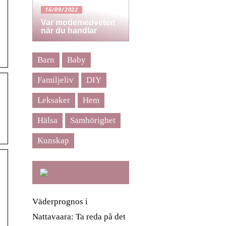
16/09/2022
Var modemedveten
när du handlar
Barn
Baby
Familjeliv
DIY
Leksaker
Hem
Hälsa
Samhörighet
Kunskap
Väderprognos i
Nattavaara: Ta reda på det