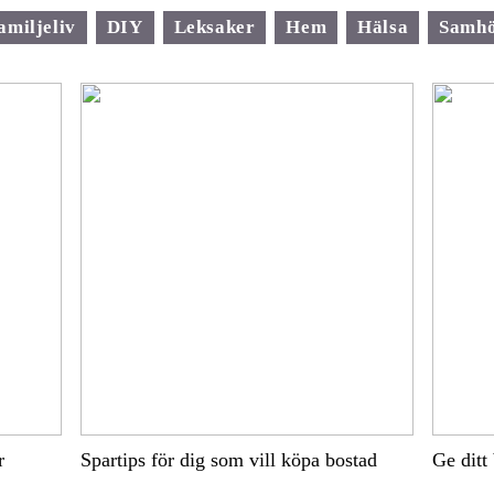
amiljeliv
DIY
Leksaker
Hem
Hälsa
Samhö
r
Spartips för dig som vill köpa bostad
Ge ditt