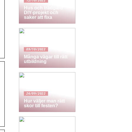
12/10/2022
Hus och trädgård
DIY-projekt och
saker att fixa
09/10/2022
Många vägar till rätt
utbildning
26/09/2022
Hur väljer man rätt
skor till festen?