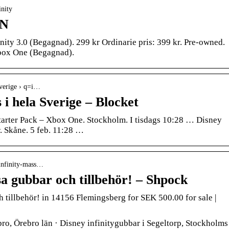
inity
ON
inity 3.0 (Begagnad). 299 kr Ordinarie pris: 399 kr. Pre-owned.
Xbox One (Begagnad).
sverige › q=i…
s i hela Sverige – Blocket
arter Pack – Xbox One. Stockholm. I tisdags 10:28 … Disney
r. Skåne. 5 feb. 11:28 …
-infinity-mass…
sa gubbar och tillbehör! – Shpock
 tillbehör! in 14156 Flemingsberg for SEK 500.00 for sale |
bro, Örebro län · Disney infinitygubbar i Segeltorp, Stockholms