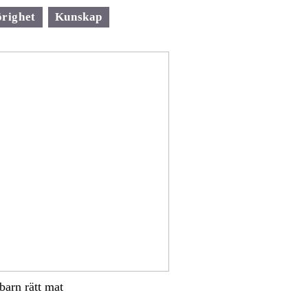
righet
Kunskap
 barn rätt mat