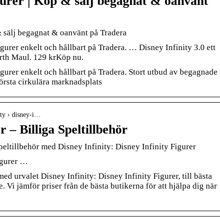
igurer | Köp & sälj begagnat & oanvänt
& sälj begagnat & oanvänt på Tradera
gurer enkelt och hållbart på Tradera. … Disney Infinity 3.0 ett
rth Maul. 129 krKöp nu.
igurer enkelt och hållbart på Tradera. Stort utbud av begagnade
örsta cirkulära marknadsplats
ity › disney-i…
r – Billiga Speltillbehör
peltillbehör med Disney Infinity: Disney Infinity Figurer
igurer …
med urvalet Disney Infinity: Disney Infinity Figurer, till bästa
. Vi jämför priser från de bästa butikerna för att hjälpa dig när