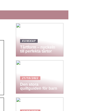
KUNSKAP
Tårtform – nyckeln
till perfekta tårtor
21/10/2022
–
Den stora
quiltguiden för barn