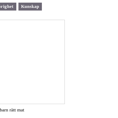
righet
Kunskap
 barn rätt mat