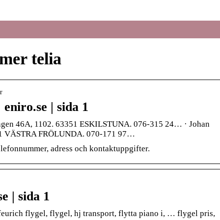
mer telia
r
 eniro.se | sida 1
arlavägen 46A, 1102. 63351 ESKILSTUNA. 076-315 24… · Johan
42651 VÄSTRA FRÖLUNDA. 070-171 97…
 telefonnummer, adress och kontaktuppgifter.
se | sida 1
feurich flygel, flygel, hj transport, flytta piano i, … flygel pris,