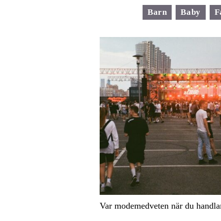
Barn
Baby
F
Var modemedveten när du handla