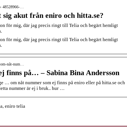
ad › 48528966-…
sig akut från eniro och hitta.se?
ion för mig, där jag precis ringt till Telia och begärt hemligt
.
ion för mig, där jag precis ringt till Telia och begärt hemligt
.
s › om-nåt-num…
j finns på… – Sabina Bina Andersson
ge … om nåt nummer som ej finns på eniro eller på hitta.se och
etta nummer är ej i bruk.. hur …
, eniro telia