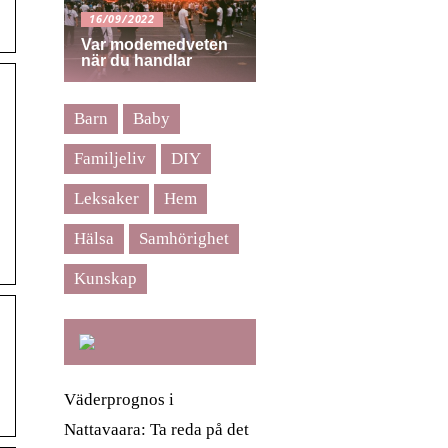
16/09/2022
Var modemedveten
när du handlar
Barn
Baby
Familjeliv
DIY
Leksaker
Hem
Hälsa
Samhörighet
Kunskap
Väderprognos i
Nattavaara: Ta reda på det