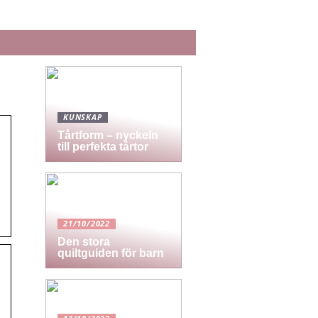
KUNSKAP
Tårtform – nyckeln
till perfekta tårtor
21/10/2022
Den stora
quiltguiden för barn