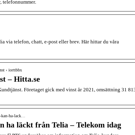
er, telefonnummer.
 via telefon, chatt, e-post eller brev. Här hittar du våra
nst › iorttbbx
t – Hitta.se
Kundtjänst. Företaget gick med vinst år 2021, omsättning 31 81
r-kan-ha-lack…
ha läckt från Telia – Telekom idag