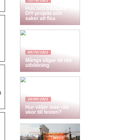
12/10/2022
Hus och trädgård
DIY-projekt och
saker att fixa
09/10/2022
Många vägar till rätt
utbildning
3
26/09/2022
Hur väljer man rätt
skor till festen?