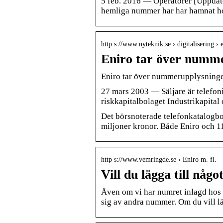
5 feb. 2016 — Operatörer [Uppdat
hemliga nummer har har hamnat h
http s://www.nyteknik.se › digitalisering ›
Eniro tar över numm
Eniro tar över nummerupplysning
27 mars 2003 — Säljare är telefoni
riskkapitalbolaget Industrikapital 
Det börsnoterade telefonkatalogb
miljoner kronor. Både Eniro och 11
http s://www.vemringde.se › Eniro m. fl.
Vill du lägga till någ
Även om vi har numret inlagd hos os
sig av andra nummer. Om du vill l