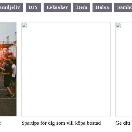
amiljeliv
DIY
Leksaker
Hem
Hälsa
Samhö
r
Spartips för dig som vill köpa bostad
Ge ditt