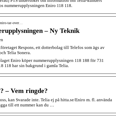
erad] PTS undersöker om information om Telia-kunders
os nummerupplysningen Eniro 118 118.
 eniro-tar-over…
erupplysningen – Ny Teknik
en
företaget Respons, ett dotterbolag till Telefos som ägs av
och Telia Sonera.
olaget Eniro köper nummerupplysningen 118 188 för 731
8 118 har sin bakgrund i gamla Telia.
ot? – Vem ringde?
s, kan Svarade inte. Telia ej på hitta.se/Eniro m. fl. använda
ägga till ett nummer kan du …