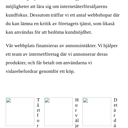
möjligheter att lära sig om internetåterförsäljarens
kundfokus. Dessutom träffar vi ett antal webbshopar där
du kan lämna en kritik av företagets tjänst, som likaså
kan användas för att bedöma kundnöjdhet.
Vår webbplats finansieras av annonsintäkter. Vi hjälper
ett team av internetföretag där vi annonserar deras
produkter, och får betalt om användarna vi
vidarebefordrar genomför ett köp.
T
H
D
å
u
et
rt
r
ä
f
v
r
o
äl
d
r
je
ä