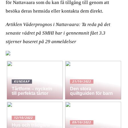
för Nattavaara som du kan få tillgång till genom att
besöka deras hemsida eller kontakta dem direkt.
Artiklen Väderprognos i Nattavaara: Ta reda på det
senaste vädret på SMHI har i gennemsnit fået
3.3
stjerner baseret på
29
anmeldelser
KUNSKAP
21/10/2022
Tårtform – nyckeln
Den stora
till perfekta tårtor
quiltguiden för barn
12/10/2022
09/10/2022
Hus och trädgård