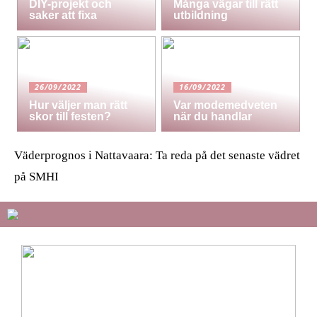
DIY-projekt och
Många vägar till rätt
saker att fixa
utbildning
26/09/2022
16/09/2022
Hur väljer man rätt
Var modemedveten
skor till festen?
när du handlar
Väderprognos i Nattavaara: Ta reda på det senaste vädret
på SMHI