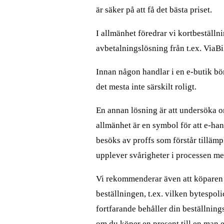
är säker på att få det bästa priset.
I allmänhet föredrar vi kortbeställn
avbetalningslösning från t.ex. ViaBi
Innan någon handlar i en e-butik bör
det mesta inte särskilt roligt.
En annan lösning är att undersöka o
allmänhet är en symbol för att e-han
besöks av proffs som förstår tillämp
upplever svårigheter i processen me
Vi rekommenderar även att köparen
beställningen, t.ex. vilken bytespoli
fortfarande behåller din beställnings
om du köper en present till en man e