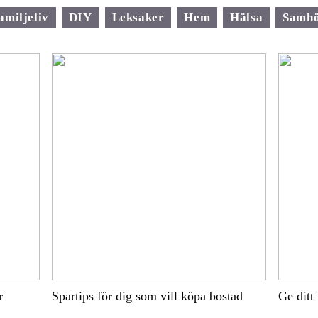
amiljeliv
DIY
Leksaker
Hem
Hälsa
Samhö
r
Spartips för dig som vill köpa bostad
Ge ditt