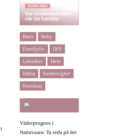
16/09/2022
Var modemedveten
när du handlar
Barn
Baby
Familjeliv
DIY
Leksaker
Hem
Hälsa
Samhörighet
Kunskap
Väderprognos i
tt
Nattavaara: Ta reda på det