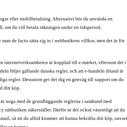
ingar eller mobilbetalning. Alternativt bör du använda en
ll, om du vill betala räkningen under en tidsperiod.
 man de facto sätta sig in i webbutikens villkor, men det är för
m internetverksamheten är kopplad till e-märket, eftersom det i
deln följer gällande danska regler, och att e-handeln ibland är
liga regler. Dessutom ger det dig en genväg till support om du
d ditt köp.
 är noga med de grundläggande reglerna i samband med
cy nätbutiken säkerställer. Därför är det också väsentligt att du
mail, så att du alltid kommer att kunna bekräfta ditt köp, oavse
ller en kvinna.