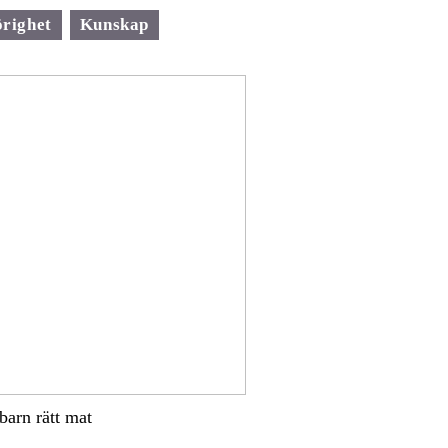
righet
Kunskap
 barn rätt mat