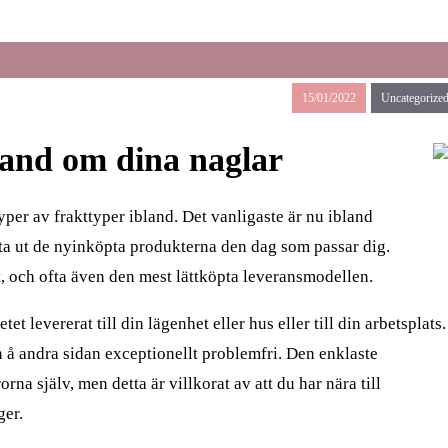
15/01/2022
Uncategorize
hand om dina naglar
typer av frakttyper ibland. Det vanligaste är nu ibland
ta ut de nyinköpta produkterna den dag som passar dig.
t, och ofta även den mest lättköpta leveransmodellen.
t levererat till din lägenhet eller hus eller till din arbetsplats.
n å andra sidan exceptionellt problemfri. Den enklaste
rna själv, men detta är villkorat av att du har nära till
ger.