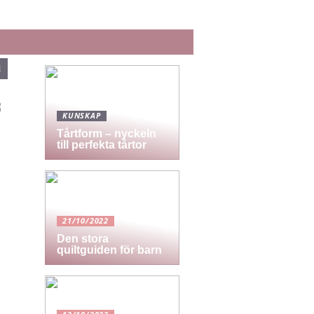
d
KUNSKAP
Tårtform – nyckeln
till perfekta tårtor
21/10/2022
Den stora
quiltguiden för barn