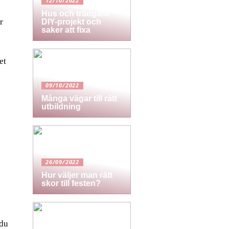
12/10/2022
Hus och trädgård
r
DIY-projekt och
saker att fixa
et
09/10/2022
Många vägar till rätt
utbildning
26/09/2022
Hur väljer man rätt
skor till festen?
 du