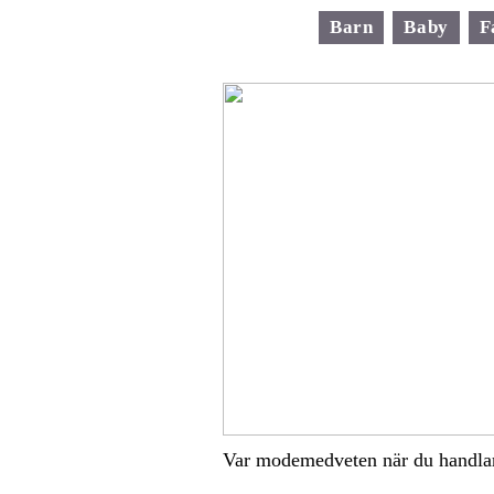
Barn
Baby
F
Var modemedveten när du handla